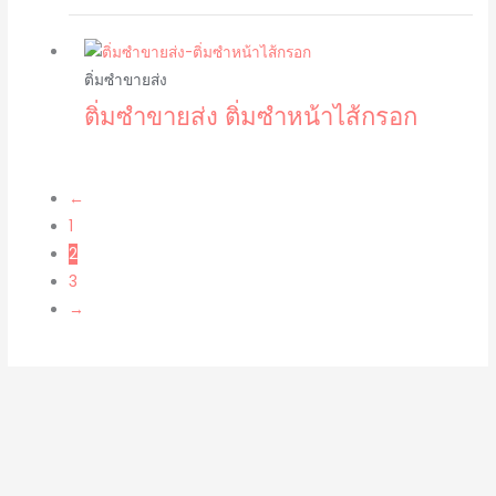
ติ่มซำขายส่ง
ติ่มซำขายส่ง ติ่มซำหน้าไส้กรอก
←
1
2
3
→