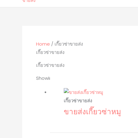
Home
/ เกี๊ยวซ่าขายส่ง
เกี๊ยวซ่าขายส่ง
เกี๊ยวซ่าขายส่ง
Showing all 5 results
เกี๊ยวซ่าขายส่ง
ขายส่งเกี๊ยวซ่าหมู