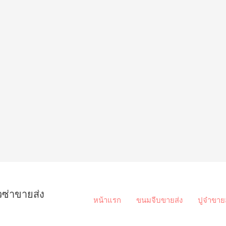
วซ่าขายส่ง
หน้าแรก
ขนมจีบขายส่ง
ปูจ๋าขาย