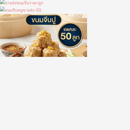
ขนมจีบ.com (ขนมจีบคอทคอม)
#ขนมจีบขายส่ง #ซาลาเปาขายส่ง #ติ่มซำขายส่ง #เกี๊ยวซ่าขายส่ง
#ขายส่งปูจ๋า #ขนมจีบเยาวราชขายส่ง #ขนมจีบราคาขายส่ง #ราคา