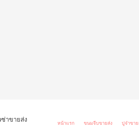
วซ่าขายส่ง
หน้าแรก
ขนมจีบขายส่ง
ปูจ๋าขาย