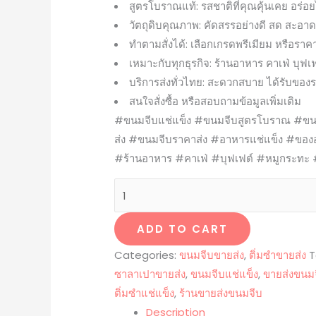
สูตรโบราณแท้: รสชาติที่คุณคุ้นเคย อร่อ
วัตถุดิบคุณภาพ: คัดสรรอย่างดี สด สะอา
ทำตามสั่งได้: เลือกเกรดพรีเมียม หรือร
เหมาะกับทุกธุรกิจ: ร้านอาหาร คาเฟ่ บุฟเ
บริการส่งทั่วไทย: สะดวกสบาย ได้รับของร
สนใจสั่งซื้อ หรือสอบถามข้อมูลเพิ่มเติม
#ขนมจีบแช่แข็ง #ขนมจีบสูตรโบราณ #ขน
ส่ง #ขนมจีบราคาส่ง #อาหารแช่แข็ง #ของอ
#ร้านอาหาร #คาเฟ่ #บุฟเฟต์ #หมูกระทะ 
ADD TO CART
Categories:
ขนมจีบขายส่ง
,
ติ่มซำขายส่ง
T
ซาลาเปาขายส่ง
,
ขนมจีบแช่แข็ง
,
ขายส่งขนม
ติ่มซำแช่แข็ง
,
ร้านขายส่งขนมจีบ
Description