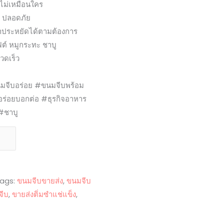
ยไม่เหมือนใคร
ด ปลอดภัย
าคาประหยัดได้ตามต้องการ
ฟต์ หมูกระทะ ชาบู
วดเร็ว
มจีบอร่อย #ขนมจีบพร้อม
ร่อยบอกต่อ #ธุรกิจอาหาร
#ชาบู
ags:
ขนมจีบขายส่ง
,
ขนมจีบ
จีบ
,
ขายส่งติ่มซำแช่แข็ง
,