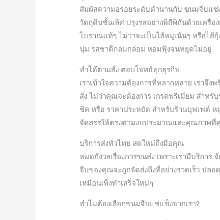
สัมผัสความอร่อยระดับตำนานกับ ขนมจีบแช่แ
วัตถุดิบชั้นเลิศ ปรุงรสอย่างพิถีพิถันด้วยเค
โบราณแท้ๆ ไม่ว่าจะเป็นไส้หมูเน้นๆ หรือไส้กุ้
นุ่ม รสชาติกลมกล่อม หอมฟุ้งจนหยุดไม่อยู่
ทำได้ตามสั่ง ตอบโจทย์ทุกธุรกิจ
เราเข้าใจความต้องการที่หลากหลาย เราจึงพ
สั่ง ไม่ว่าคุณจะต้องการ เกรดพรีเมียม สำหรั
ชิค หรือ ราคาประหยัด สำหรับร้านบุฟเฟต์ ห
จัดสรรให้ตรงตามงบประมาณและคุณภาพที่ค
บริการส่งทั่วไทย สดใหม่ถึงมือคุณ
หมดกังวลเรื่องการขนส่ง เพราะเรามีบริการ จัด
จีบของคุณจะถูกจัดส่งถึงที่อย่างรวดเร็ว ป
เหมือนเพิ่งทำเสร็จใหม่ๆ
ทำไมต้องเลือกขนมจีบแช่แข็งจากเรา?