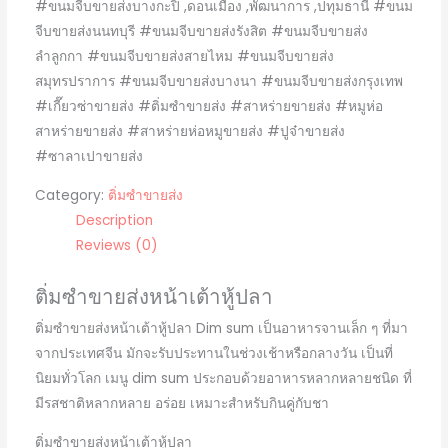
#ขนมจีบขายส่งบางกะปิ ,ดอนเมือง ,พัฒนาการ ,ปทุมธานี #ขนม
จีบขายส่งนนทบุรี #ขนมจีบขายส่งรังสิต #ขนมจีบขายส่ง
ลำลูกกา #ขนมจีบขายส่งสายไหม #ขนมจีบขายส่ง
สมุทรปราการ #ขนมจีบขายส่งบางนา #ขนมจีบขายส่งกรุงเทพ
#เกี๊ยวซ่าขายส่ง #ติ่มซำขายส่ง #สาหร่ายขายส่ง #หมูห่อ
สาหร่ายขายส่ง #สาหร่ายห่อหมูขายส่ง #ปูจ๋าขายส่ง
#ซาลาเปาขายส่ง
Category:
ติ่มซำขายส่ง
Description
Reviews (0)
ติ่มซำขายส่งหน้าเต้าหู้ปลา
ติ่มซำขายส่งหน้าเต้าหู้ปลา Dim sum เป็นอาหารจานเล็ก ๆ ที่มา
จากประเทศจีน มักจะรับประทานในช่วงเช้าหรือกลางวัน เป็นที่
นิยมทั่วโลก เมนู dim sum ประกอบด้วยอาหารหลากหลายชนิด ที่
มีรสชาติหลากหลาย อร่อย เหมาะสำหรับกินคู่กับชา
ติ่มซำขายส่งหน้าเต้าหู้ปลา