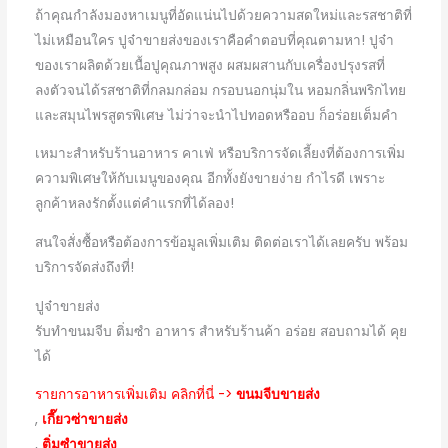
ถ้าคุณกำลังมองหาเมนูที่อัดแน่นไปด้วยความสดใหม่และรสชาติที่
ไม่เหมือนใคร ปูจ๋าขายส่งของเราคือคำตอบที่คุณตามหา! ปูจ๋า
ของเราผลิตด้วยเนื้อปูคุณภาพสูง ผสมผสานกับเครื่องปรุงรสที่
ลงตัวจนได้รสชาติที่กลมกล่อม กรอบนอกนุ่มใน หอมกลิ่นพริกไทย
และสมุนไพรสูตรพิเศษ ไม่ว่าจะนำไปทอดหรืออบ ก็อร่อยเต็มคำ
เหมาะสำหรับร้านอาหาร คาเฟ่ หรือบริการจัดเลี้ยงที่ต้องการเพิ่ม
ความพิเศษให้กับเมนูของคุณ อีกทั้งยังขายง่าย กำไรดี เพราะ
ลูกค้าหลงรักตั้งแต่คำแรกที่ได้ลอง!
สนใจสั่งซื้อหรือต้องการข้อมูลเพิ่มเติม ติดต่อเราได้เลยครับ พร้อม
บริการจัดส่งถึงที่!
ปูจ๋าขายส่ง
รับทำขนมจีบ ติ่มซำ อาหาร สำหรับร้านค้า อร่อย สอบถามได้ คุย
ได้
รายการอาหารเพิ่มเติม คลิกที่นี่ ->
ขนมจีบขายส่ง
,
เกี๊ยวซ่าขายส่ง
,
ติ่มซำขายส่ง