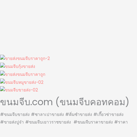
ขนมจีบ.com (ขนมจีบคอทคอม)
#ขนมจีบขายส่ง #ซาลาเปาขายส่ง #ติ่มซำขายส่ง #เกี๊ยวซ่าขายส่ง
#ขายส่งปูจ๋า #ขนมจีบเยาวราชขายส่ง #ขนมจีบราคาขายส่ง #ราคา
ขายส่งขนมจีบ #ขายส่งขนมจีบ