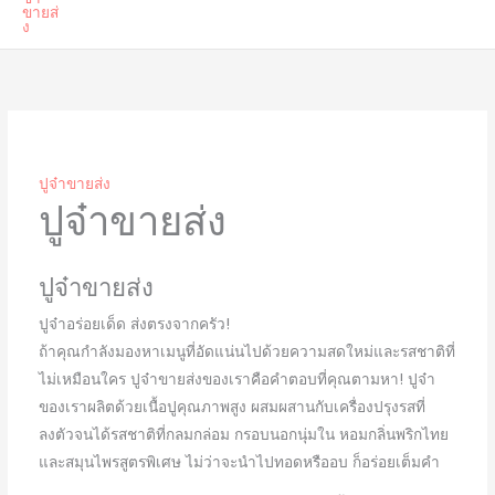
ปูจ๋าขายส่ง
ปูจ๋าขายส่ง
ปูจ๋าขายส่ง
ปูจ๋าอร่อยเด็ด ส่งตรงจากครัว!
ถ้าคุณกำลังมองหาเมนูที่อัดแน่นไปด้วยความสดใหม่และรสชาติที่
ไม่เหมือนใคร ปูจ๋าขายส่งของเราคือคำตอบที่คุณตามหา! ปูจ๋า
ของเราผลิตด้วยเนื้อปูคุณภาพสูง ผสมผสานกับเครื่องปรุงรสที่
ลงตัวจนได้รสชาติที่กลมกล่อม กรอบนอกนุ่มใน หอมกลิ่นพริกไทย
และสมุนไพรสูตรพิเศษ ไม่ว่าจะนำไปทอดหรืออบ ก็อร่อยเต็มคำ