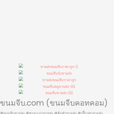
ขนมจีบ.com (ขนมจีบคอทคอม)
#ขนมจีบขายส่ง #ซาลาเปาขายส่ง #ติ่มซำขายส่ง #เกี๊ยวซ่าขายส่ง