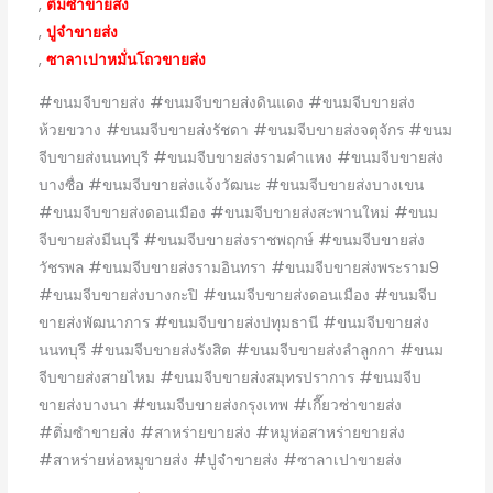
,
ติ่มซำขายส่ง
,
ปูจ๋าขายส่ง
,
ซาลาเปาหมั่นโถวขายส่ง
#ขนมจีบขายส่ง #ขนมจีบขายส่งดินแดง #ขนมจีบขายส่ง
ห้วยขวาง #ขนมจีบขายส่งรัชดา #ขนมจีบขายส่งจตุจักร #ขนม
จีบขายส่งนนทบุรี #ขนมจีบขายส่งรามคำแหง #ขนมจีบขายส่ง
บางซื่อ #ขนมจีบขายส่งแจ้งวัฒนะ #ขนมจีบขายส่งบางเขน
#ขนมจีบขายส่งดอนเมือง #ขนมจีบขายส่งสะพานใหม่ #ขนม
จีบขายส่งมีนบุรี #ขนมจีบขายส่งราชพฤกษ์ #ขนมจีบขายส่ง
วัชรพล #ขนมจีบขายส่งรามอินทรา #ขนมจีบขายส่งพระราม9
#ขนมจีบขายส่งบางกะปิ #ขนมจีบขายส่งดอนเมือง #ขนมจีบ
ขายส่งพัฒนาการ #ขนมจีบขายส่งปทุมธานี #ขนมจีบขายส่ง
นนทบุรี #ขนมจีบขายส่งรังสิต #ขนมจีบขายส่งลำลูกกา #ขนม
จีบขายส่งสายไหม #ขนมจีบขายส่งสมุทรปราการ #ขนมจีบ
ขายส่งบางนา #ขนมจีบขายส่งกรุงเทพ #เกี๊ยวซ่าขายส่ง
#ติ่มซำขายส่ง #สาหร่ายขายส่ง #หมูห่อสาหร่ายขายส่ง
#สาหร่ายห่อหมูขายส่ง #ปูจ๋าขายส่ง #ซาลาเปาขายส่ง